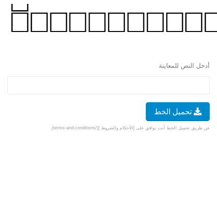
أدخل النص للمعاينة
تحميل الخط
عن طريق تحميل الخط أنت توافق على [الأحكام والشروط ](/terms-and-conditions).