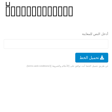
أدخل النص للمعاينة
تحميل الخط
عن طريق تحميل الخط أنت توافق على [الأحكام والشروط ](/terms-and-conditions).