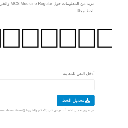
مزيد من ال
الخط مجانًا.
أدخل النص للمعاينة
تحميل الخط
عن طريق تحميل الخط أنت توافق على [الأحكام والشروط ](/terms-and-conditions).