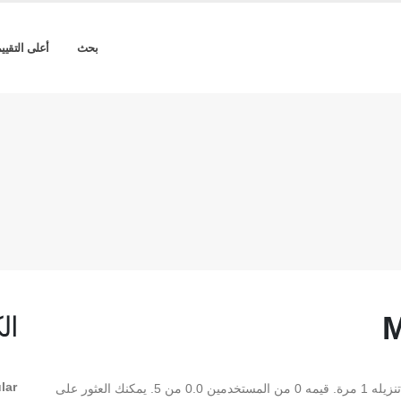
بحث
أعلى التقيي
M
ال
lar
** MCS Medicine Regular ** هو Regular TrueType تم تنزيله 1 مرة. قيمه 0 من المستخدمين 0.0 من 5. يمكنك العثور على