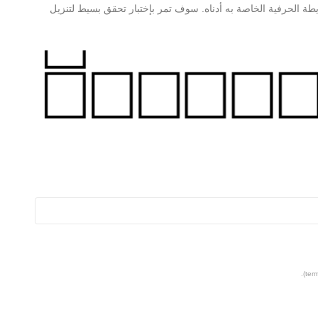
معلومات حول MCS Medicine Regular والخريطة الحرفية الخاصة به أدناه. سوف تمر بإختبار تحقق بسيط لتنزيل