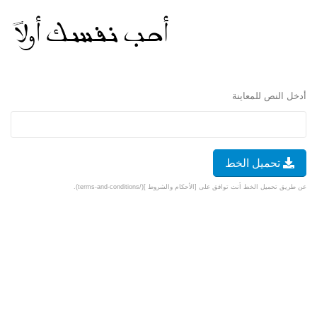
أدخل النص للمعاينة
تحميل الخط
عن طريق تحميل الخط أنت توافق على [الأحكام والشروط ](/terms-and-conditions).