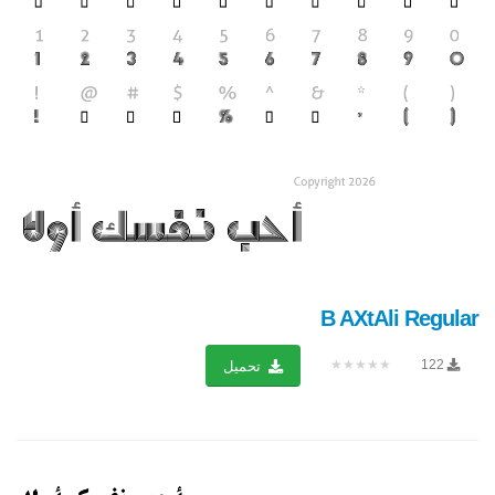
B AXtAli Regular
★★★★★
122
تحميل