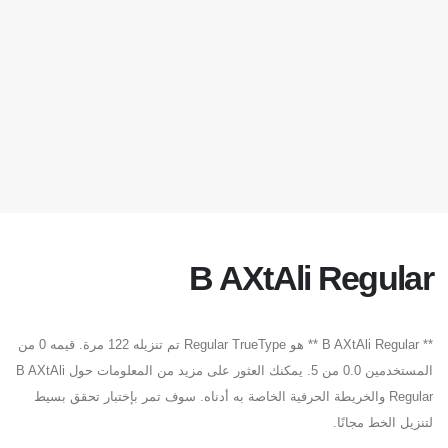
B AXtAli Regular
** B AXtAli Regular ** هو Regular TrueType تم تنزيله 122 مرة. قيمه 0 من
المستخدمين 0.0 من 5. يمكنك العثور على مزيد من المعلومات حول B AXtAli
Regular والخريطة الحرفية الخاصة به أدناه. سوف تمر بإختبار تحقق بسيط
لتنزيل الخط مجانًا.