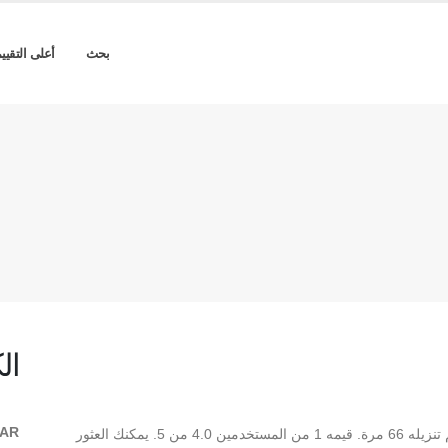
بحث
أعلى التقيي
ال
AR
** SC_GULF REGULAR ** هو REGULAR TrueType تم تنزيله 66 مرة. قيمه 1 من المستخدمين 4.0 من 5. يمكنك العثور