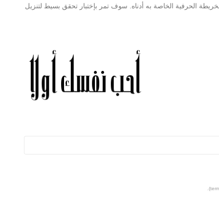
زيد من المعلومات حول SC_GULF REGULAR والخريطة الحرفية الخاصة به أدناه. سوف تمر بإختبار تحقق بسيط لتنزيل