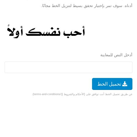
أدناه. سوف تمر بإختبار تحقق بسيط لتنزيل الخط مجانًا.
أدخل النص للمعاينة
تحميل الخط
عن طريق تحميل الخط أنت توافق على [الأحكام والشروط ](/terms-and-conditions).