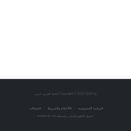
Copyright © 2010-2026 by الخط العربي عربى
سياسة الخصوصية
الأحكام والشروط
صفحات
حقوق الطبع والنشر بواسطة arabfonts.net