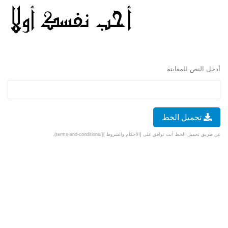
أدخل النص للمعاينة
تحميل الخط
عن طريق تحميل الخط أنت توافق على [الأحكام والشروط ](/terms-and-conditions).