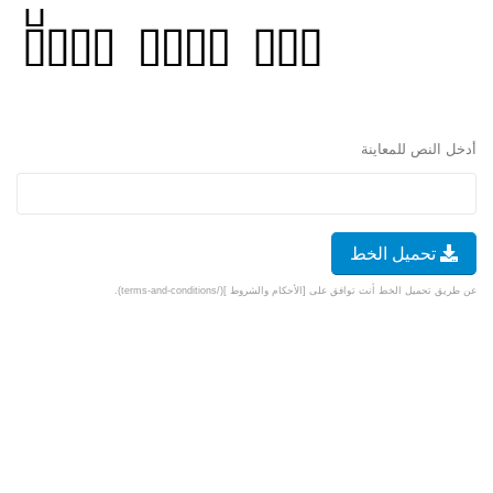
أدخل النص للمعاينة
تحميل الخط
عن طريق تحميل الخط أنت توافق على [الأحكام والشروط ](/terms-and-conditions).