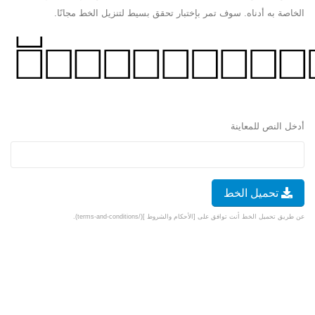
الخاصة به أدناه. سوف تمر بإختبار تحقق بسيط لتنزيل الخط مجانًا.
أدخل النص للمعاينة
تحميل الخط
عن طريق تحميل الخط أنت توافق على [الأحكام والشروط ](/terms-and-conditions).