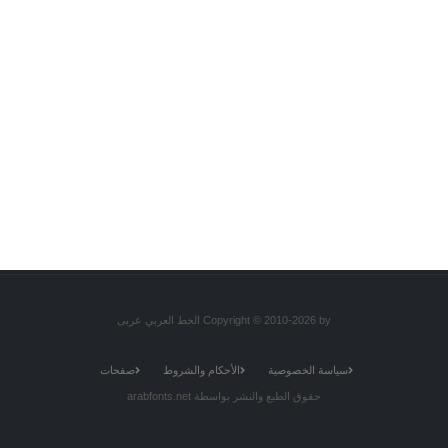
Copyright © 2010-2026 by الخط العربي عربى
سياسة الخصوصية
الأحكام والشروط
صفحات
حقوق الطبع والنشر بواسطة arabfonts.net