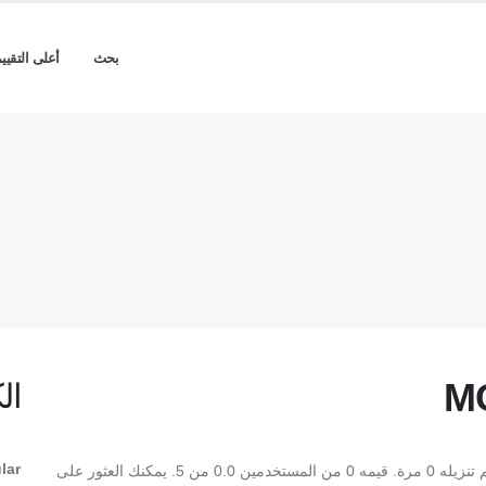
بحث
أعلى التقيي
MC
ال
lar
** MCS SLIM OUT Regular ** هو Regular TrueType تم تنزيله 0 مرة. قيمه 0 من المستخدمين 0.0 من 5. يمكنك العثور على