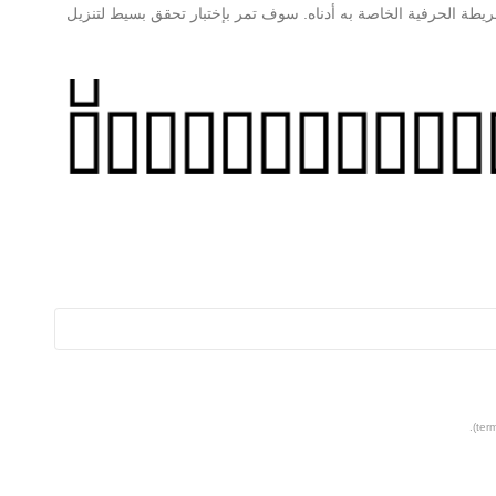
المعلومات حول MCS SLIM OUT Regular والخريطة الحرفية الخاصة به أدناه. سوف تمر بإختبار تحقق بسيط لتنزيل