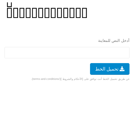
أدخل النص للمعاينة
تحميل الخط
عن طريق تحميل الخط أنت توافق على [الأحكام والشروط ](/terms-and-conditions).