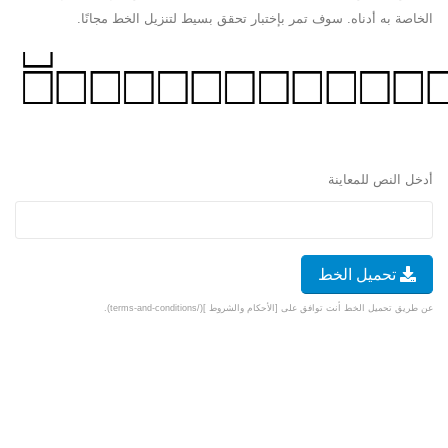
الخاصة به أدناه. سوف تمر بإختبار تحقق بسيط لتنزيل الخط مجانًا.
أدخل النص للمعاينة
تحميل الخط
عن طريق تحميل الخط أنت توافق على [الأحكام والشروط ](/terms-and-conditions).