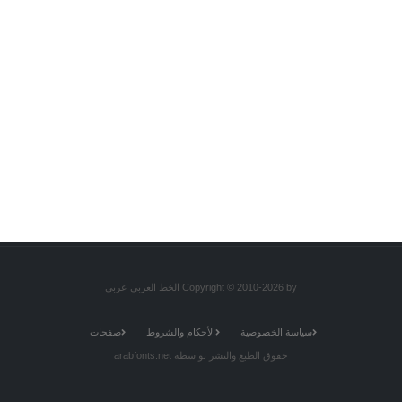
Copyright © 2010-2026 by الخط العربي عربى
سياسة الخصوصية
الأحكام والشروط
صفحات
حقوق الطبع والنشر بواسطة arabfonts.net