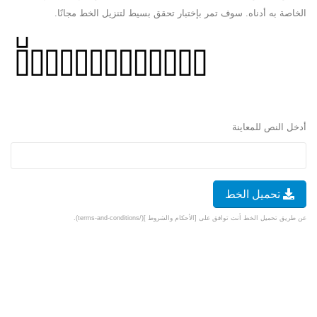
الخاصة به أدناه. سوف تمر بإختبار تحقق بسيط لتنزيل الخط مجانًا.
أدخل النص للمعاينة
تحميل الخط
عن طريق تحميل الخط أنت توافق على [الأحكام والشروط ](/terms-and-conditions).