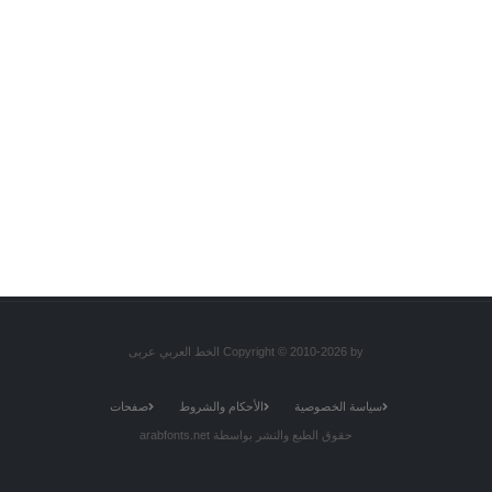
Copyright © 2010-2026 by الخط العربي عربى
سياسة الخصوصية
الأحكام والشروط
صفحات
حقوق الطبع والنشر بواسطة arabfonts.net