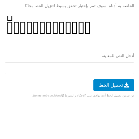
الخاصة به أدناه. سوف تمر بإختبار تحقق بسيط لتنزيل الخط مجانًا.
أدخل النص للمعاينة
تحميل الخط
عن طريق تحميل الخط أنت توافق على [الأحكام والشروط ](/terms-and-conditions).