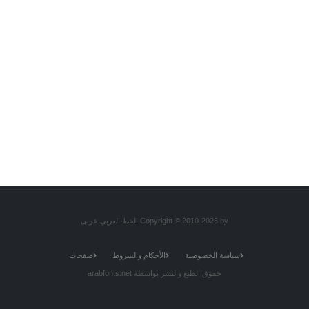
Copyright © 2010-2026 by الخط العربي عربى
سياسة الخصوصية
الأحكام والشروط
صفحات
حقوق الطبع والنشر بواسطة arabfonts.net