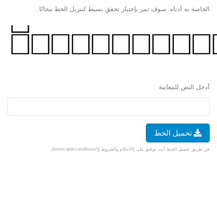
الخاصة به أدناه. سوف تمر بإختبار تحقق بسيط لتنزيل الخط مجانًا.
أدخل النص للمعاينة
تحميل الخط
عن طريق تحميل الخط أنت توافق على [الأحكام والشروط ](/terms-and-conditions).