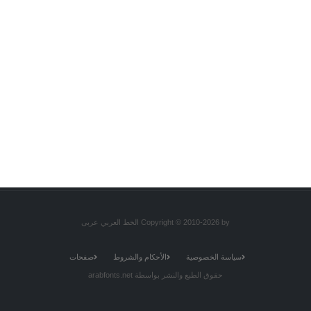
Copyright © 2010-2026 by الخط العربي عربى
سياسة الخصوصية
الأحكام والشروط
صفحات
حقوق الطبع والنشر بواسطة arabfonts.net