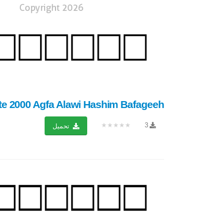
e 2000 Agfa Alawi Hashim Bafageeh...
★★★★★
3
تحميل