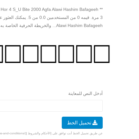
Alawi Hashim Bafageeh... والخريطة الحرفية الخاصة به أدناه. سوف تمر بإختبار تحقق بسيط لتنزيل الخط مجانًا.
أدخل النص للمعاينة
تحميل الخط
عن طريق تحميل الخط أنت توافق على [الأحكام والشروط ](/terms-and-conditions).