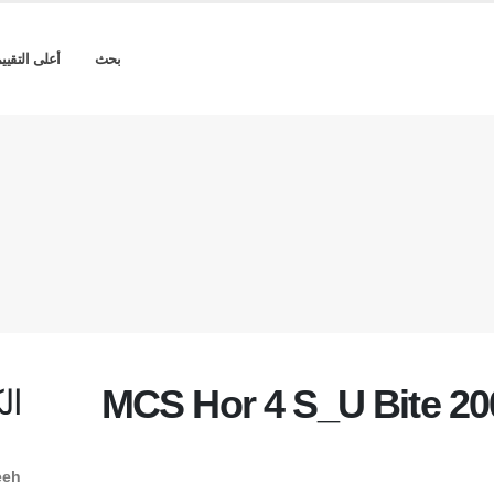
بحث
أعلى التقيي
MCS Hor 4 S_U Bite 20
ال
h...