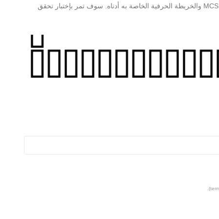
على مزيد من المعلومات حول MCS ALHADA DECO Regular والخريطة الحرفية الخاصة به أدناه. سوف تمر بإختبار تحقق