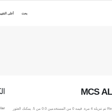
بحث
أعلى التقيي
MCS AL
ال
lar
** MCS ALHADA DECO Regular ** هو Regular TrueType تم تنزيله 4 مرة. قيمه 0 من المستخدمين 0.0 من 5. يمكنك العثور