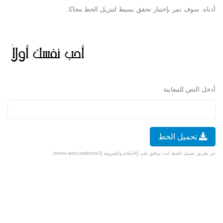
أدناه. سوف تمر بإختبار تحقق بسيط لتنزيل الخط مجانًا.
أدخل النص للمعاينة
تحميل الخط
عن طريق تحميل الخط أنت توافق على [الأحكام والشروط ](/terms-and-conditions).