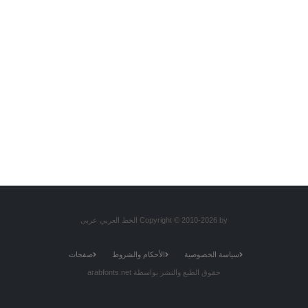
Copyright © 2010-2026 by الخط العربي عربى
سياسة الخصوصية
الأحكام والشروط
صفحات
حقوق الطبع والنشر بواسطة arabfonts.net