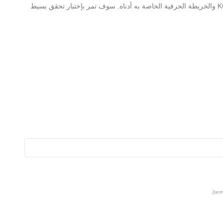
على مزيد من المعلومات حول KCBKBE+Courier Medium والخريطة الحرفية الخاصة به أدناه. سوف تمر بإختبار تحقق بسيط