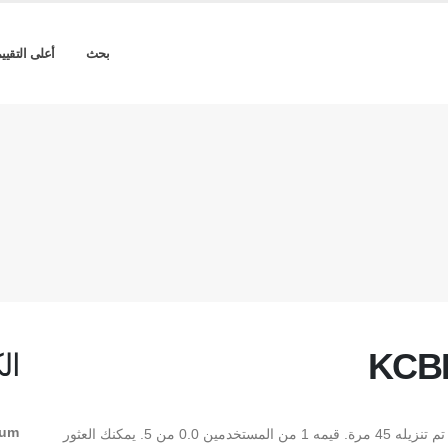
بحث
أعلى التقيي
KCBK
ال
ium
** KCBKBE+Courier Medium ** هو Medium TrueType تم تنزيله 45 مرة. قيمه 1 من المستخدمين 0.0 من 5. يمكنك العثور