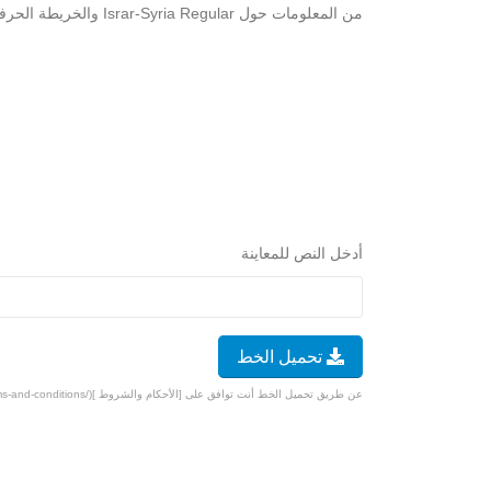
من المعلومات حول Israr-Syria Regular والخريطة الحرفية الخاصة به أدناه. سوف تمر بإختبار تحقق بسيط لتنزيل الخط مجانًا.
أدخل النص للمعاينة
تحميل الخط
عن طريق تحميل الخط أنت توافق على [الأحكام والشروط ](/terms-and-conditions).