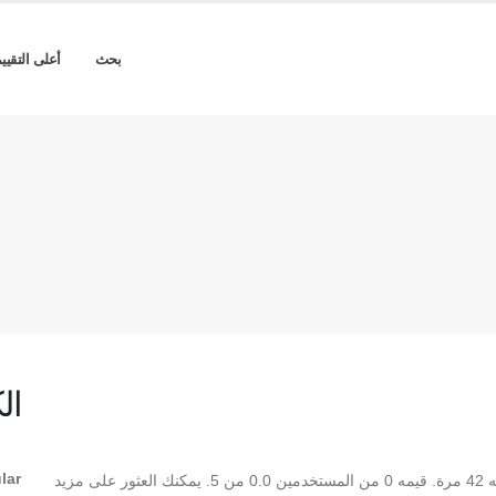
بحث
أعلى التقيي
ال
lar
** Israr-Syria Regular ** هو Regular TrueType تم تنزيله 42 مرة. قيمه 0 من المستخدمين 0.0 من 5. يمكنك العثور على مزيد