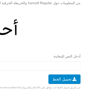
من المعلومات حول Irancell Regular والخريطة الحرفية الخاصة به أدناه. سوف تمر بإختبار تحقق بسيط لتنزيل الخط مجانًا.
أدخل النص للمعاينة
تحميل الخط
عن طريق تحميل الخط أنت توافق على [الأحكام والشروط ](/terms-and-conditions).