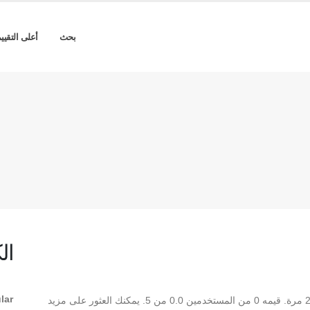
بحث
أعلى التقيي
ال
lar
** Irancell Regular ** هو Regular TrueType تم تنزيله 24 مرة. قيمه 0 من المستخدمين 0.0 من 5. يمكنك العثور على مزيد