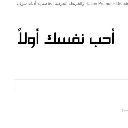
يمكنك العثور على مزيد من المعلومات حول Hacen Promoter Broadcast Regular والخريطة الحرفية الخاصة به أدناه. سوف