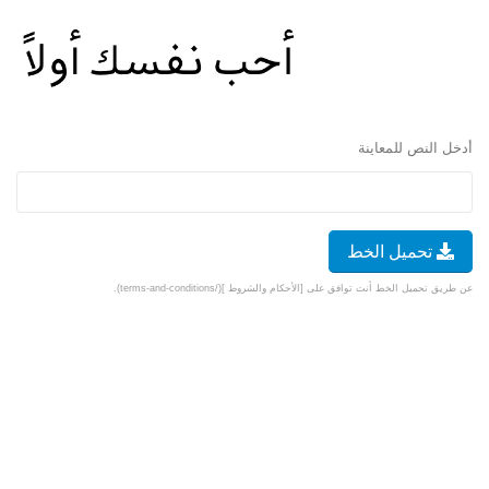
أدخل النص للمعاينة
تحميل الخط
عن طريق تحميل الخط أنت توافق على [الأحكام والشروط ](/terms-and-conditions).