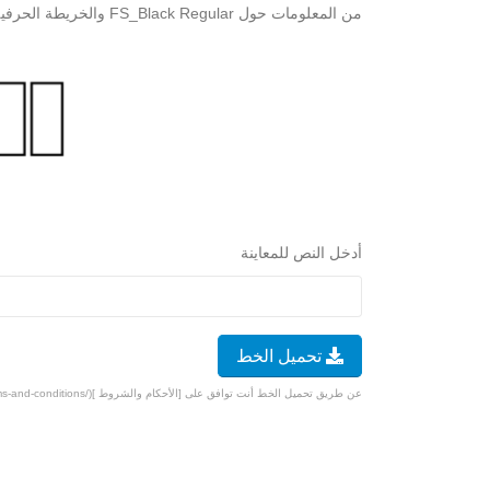
من المعلومات حول FS_Black Regular والخريطة الحرفية الخاصة به أدناه. سوف تمر بإختبار تحقق بسيط لتنزيل الخط مجانًا.
أدخل النص للمعاينة
تحميل الخط
عن طريق تحميل الخط أنت توافق على [الأحكام والشروط ](/terms-and-conditions).