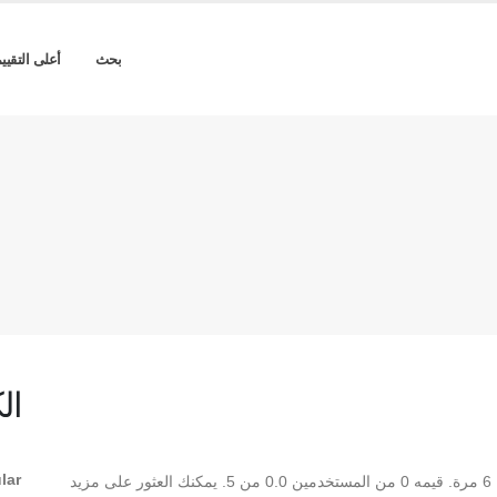
بحث
أعلى التقيي
ال
lar
** FS_Black Regular ** هو Regular TrueType تم تنزيله 6 مرة. قيمه 0 من المستخدمين 0.0 من 5. يمكنك العثور على مزيد