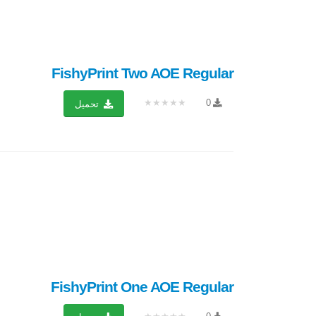
FishyPrint Two AOE Regular
★★★★★
0
تحميل
FishyPrint One AOE Regular