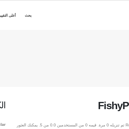
بحث
أعلى التقيي
FishyP
ال
lar
** FishyPrint Two AOE Regular ** هو Regular TrueType تم تنزيله 0 مرة. قيمه 0 من المستخدمين 0.0 من 5. يمكنك العثور