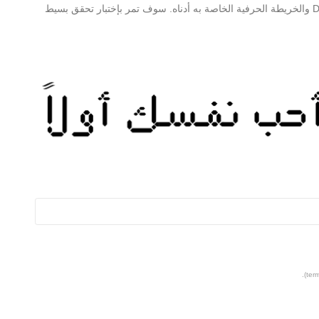
على مزيد من المعلومات حول Digistyle Unicode Regular والخريطة الحرفية الخاصة به أدناه. سوف تمر بإختبار تحقق بسيط