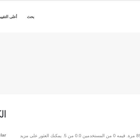
بحث
أعلى التقيي
ال
lar
** Cortoba Regular ** هو Regular TrueType تم تنزيله 89 مرة. قيمه 0 من المستخدمين 0.0 من 5. يمكنك العثور على مزيد