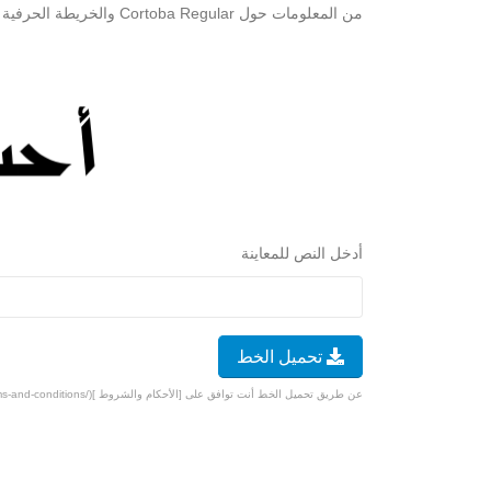
من المعلومات حول Cortoba Regular والخريطة الحرفية الخاصة به أدناه. سوف تمر بإختبار تحقق بسيط لتنزيل الخط مجانًا.
أدخل النص للمعاينة
تحميل الخط
عن طريق تحميل الخط أنت توافق على [الأحكام والشروط ](/terms-and-conditions).