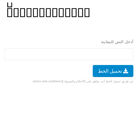
أدخل النص للمعاينة
تحميل الخط
عن طريق تحميل الخط أنت توافق على [الأحكام والشروط ](/terms-and-conditions).