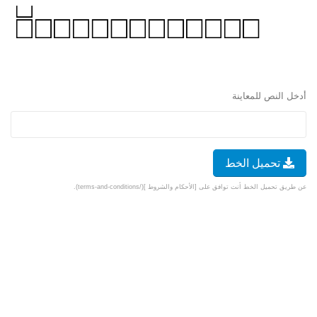
أدخل النص للمعاينة
تحميل الخط
عن طريق تحميل الخط أنت توافق على [الأحكام والشروط ](/terms-and-conditions).