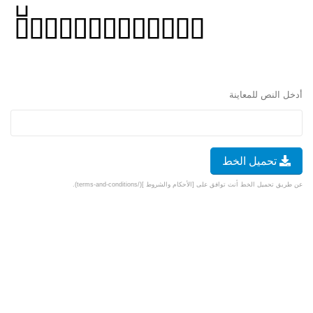
أدخل النص للمعاينة
تحميل الخط
عن طريق تحميل الخط أنت توافق على [الأحكام والشروط ](/terms-and-conditions).