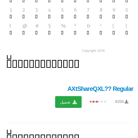
AXtShareQXL?? Regular
★★★★★
6204
تحميل