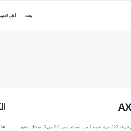
بحث
أعلى التقيي
AX
ال
lar
** AXtGihaneLight Regular ** هو Regular TrueType تم تنزيله 222 مرة. قيمه 1 من المستخدمين 2.0 من 5. يمكنك العثور