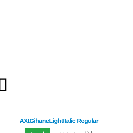
AXtGihaneLightItalic Regular