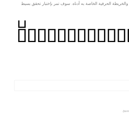
لى مزيد من المعلومات حول AXtGihaneLight Regular والخريطة الحرفية الخاصة به أدناه. سوف تمر بإختبار تحقق بسيط