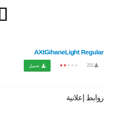
AXtGihaneLight Regular
★★★★★
222
تحميل
روابط إعلانية