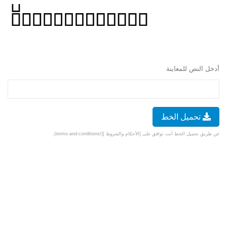
أدخل النص للمعاينة
تحميل الخط
عن طريق تحميل الخط أنت توافق على [الأحكام والشروط ](/terms-and-conditions).