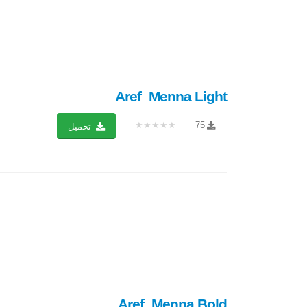
Aref_Menna Light
★★★★★
75
تحميل
Aref_Menna Bold