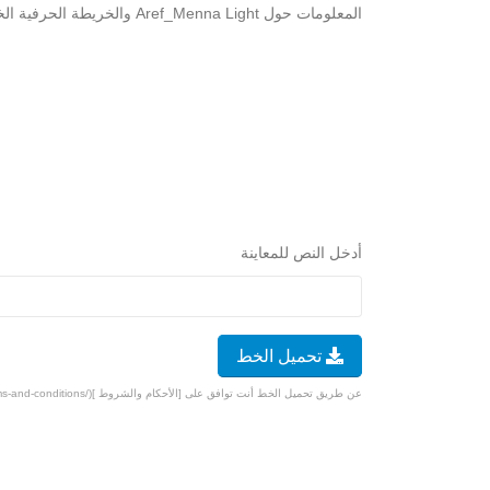
المعلومات حول Aref_Menna Light والخريطة الحرفية الخاصة به أدناه. سوف تمر بإختبار تحقق بسيط لتنزيل الخط مجانًا.
أدخل النص للمعاينة
تحميل الخط
عن طريق تحميل الخط أنت توافق على [الأحكام والشروط ](/terms-and-conditions).