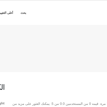
بحث
أعلى التقيي
ال
ght
** Aref_Menna Light ** هو Light TrueType تم تنزيله 75 مرة. قيمه 0 من المستخدمين 0.0 من 5. يمكنك العثور على مزيد من