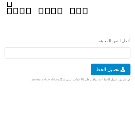
أدخل النص للمعاينة
تحميل الخط
عن طريق تحميل الخط أنت توافق على [الأحكام والشروط ](/terms-and-conditions).