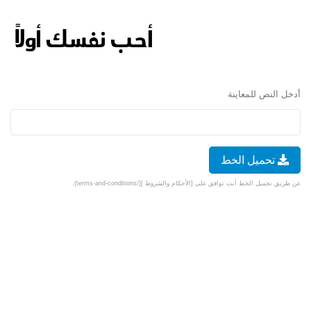
أدخل النص للمعاينة
تحميل الخط
عن طريق تحميل الخط أنت توافق على [الأحكام والشروط ](/terms-and-conditions).