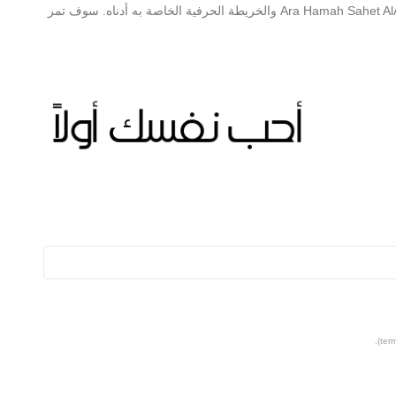
يمكنك العثور على مزيد من المعلومات حول Ara Hamah Sahet AlAssi Regular والخريطة الحرفية الخاصة به أدناه. سوف تمر