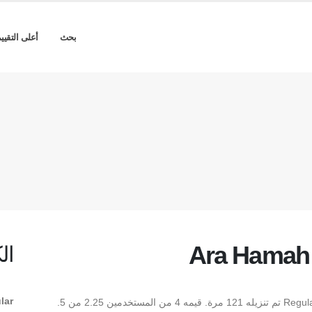
بحث
أعلى التقيي
Ara Hamah 
ال
lar
** Ara Hamah Sahet AlAssi Regular ** هو Regular TrueType تم تنزيله 121 مرة. قيمه 4 من المستخدمين 2.25 من 5.