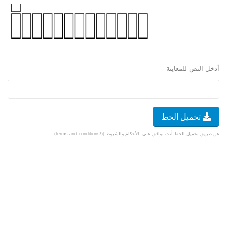
أدخل النص للمعاينة
تحميل الخط
عن طريق تحميل الخط أنت توافق على [الأحكام والشروط ](/terms-and-conditions).