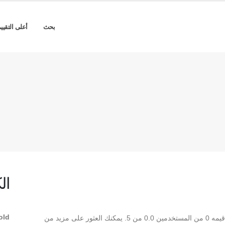
بحث
أعلى التقيي
ال
old
** AlRiyadh Bold ** هو Bold TrueType تم تنزيله 6 مرة. قيمه 0 من المستخدمين 0.0 من 5. يمكنك العثور على مزيد من