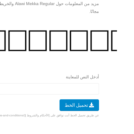
مزيد من المعل
مجانًا.
أدخل النص للمعاينة
تحميل الخط
عن طريق تحميل الخط أنت توافق على [الأحكام والشروط ](/terms-and-conditions).