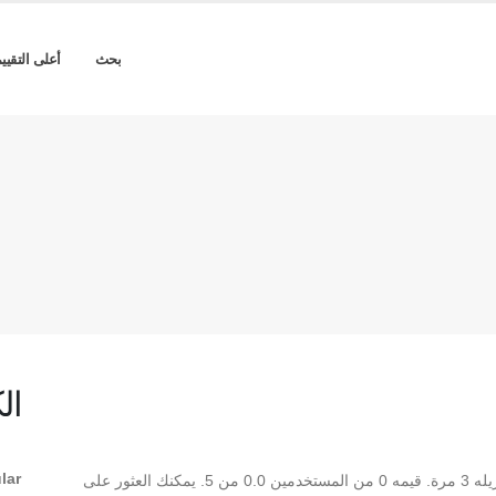
بحث
أعلى التقيي
ال
lar
** Alawi Mekka Regular ** هو Regular TrueType تم تنزيله 3 مرة. قيمه 0 من المستخدمين 0.0 من 5. يمكنك العثور على