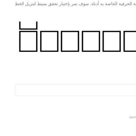
ومات حول Alawi Mekka Regular والخريطة الحرفية الخاصة به أدناه. سوف تمر بإختبار تحقق بسيط لتنزيل الخط