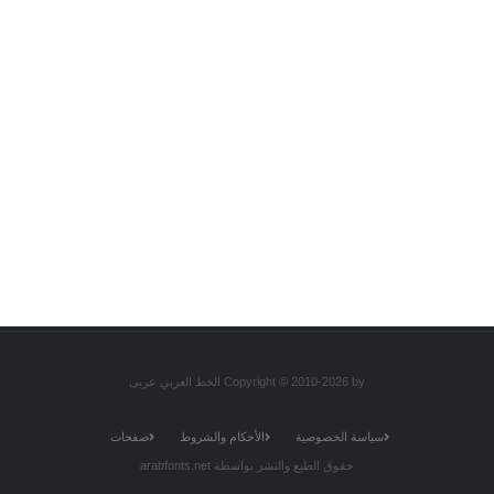
Copyright © 2010-2026 by الخط العربي عربى
سياسة الخصوصية
الأحكام والشروط
صفحات
حقوق الطبع والنشر بواسطة arabfonts.net