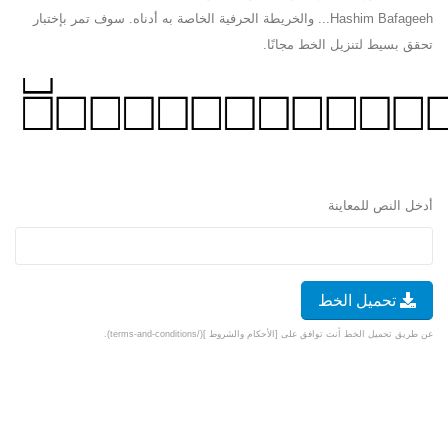
Hashim Bafageeh... والخريطة الحرفية الخاصة به أدناه. سوف تمر بإختبار
تحقق بسيط لتنزيل الخط مجانًا.
أدخل النص للمعاينة
تحميل الخط
عن طريق تحميل الخط أنت توافق على [الأحكام والشروط ](/terms-and-conditions).