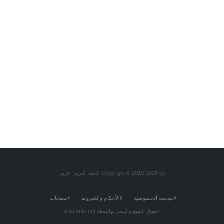
Copyright © 2010-2026 by الخط العربي عربى
سياسة الخصوصية
الأحكام والشروط
صفحات
حقوق الطبع والنشر بواسطة arabfonts.net