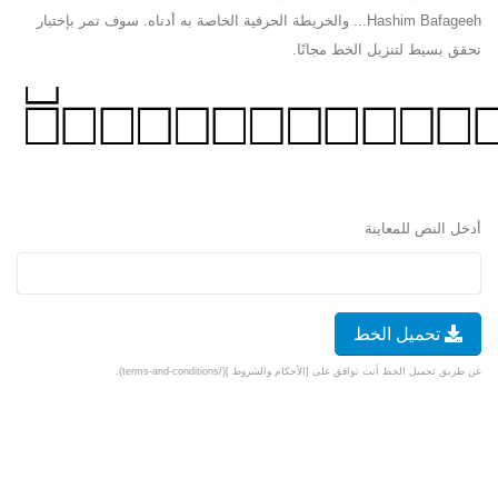
Hashim Bafageeh... والخريطة الحرفية الخاصة به أدناه. سوف تمر بإختبار
تحقق بسيط لتنزيل الخط مجانًا.
أدخل النص للمعاينة
تحميل الخط
عن طريق تحميل الخط أنت توافق على [الأحكام والشروط ](/terms-and-conditions).