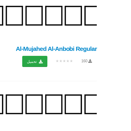
Al-Mujahed Al-Anbobi Regular
★★★★★
160
تحميل