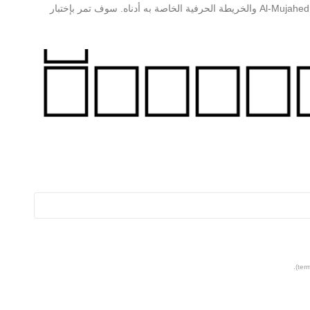
العثور على مزيد من المعلومات حول Al-Mujahed Al-Anbobi Regular والخريطة الحرفية الخاصة به أدناه. سوف تمر بإختبار