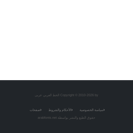
Copyright © 2010-2026 by الخط العربي عربى
سياسة الخصوصية
الأحكام والشروط
صفحات
حقوق الطبع والنشر بواسطة arabfonts.net