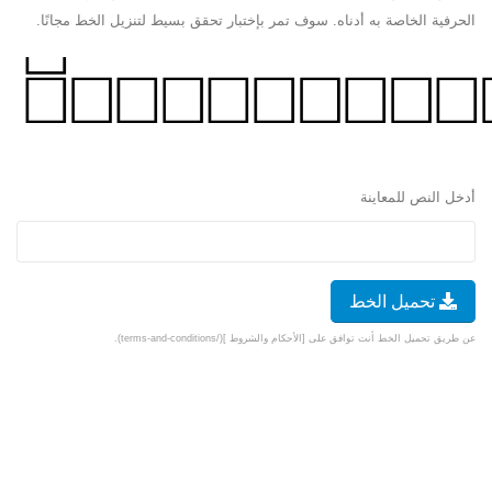
الحرفية الخاصة به أدناه. سوف تمر بإختبار تحقق بسيط لتنزيل الخط مجانًا.
أدخل النص للمعاينة
تحميل الخط
عن طريق تحميل الخط أنت توافق على [الأحكام والشروط ](/terms-and-conditions).