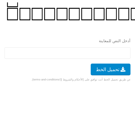
أدخل النص للمعاينة
تحميل الخط
عن طريق تحميل الخط أنت توافق على [الأحكام والشروط ](/terms-and-conditions).