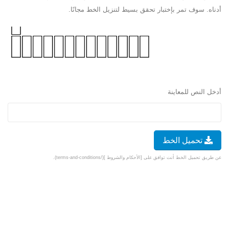
أدناه. سوف تمر بإختبار تحقق بسيط لتنزيل الخط مجانًا.
أدخل النص للمعاينة
تحميل الخط
عن طريق تحميل الخط أنت توافق على [الأحكام والشروط ](/terms-and-conditions).