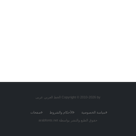
Copyright © 2010-2026 by الخط العربي عربى
سياسة الخصوصية
الأحكام والشروط
صفحات
حقوق الطبع والنشر بواسطة arabfonts.net