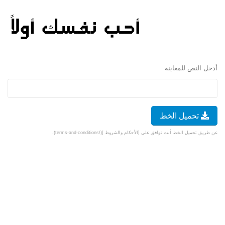
أدخل النص للمعاينة
تحميل الخط
عن طريق تحميل الخط أنت توافق على [الأحكام والشروط ](/terms-and-conditions).