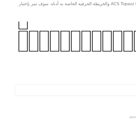
العثور على مزيد من المعلومات حول ACS Topazz Extra Bold Regular والخريطة الحرفية الخاصة به أدناه. سوف تمر بإختبار