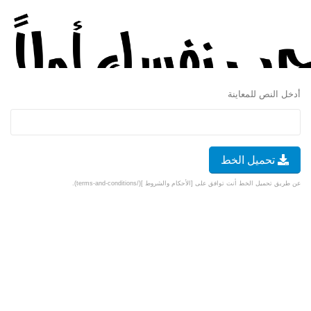
أدخل النص للمعاينة
تحميل الخط
عن طريق تحميل الخط أنت توافق على [الأحكام والشروط ](/terms-and-conditions).