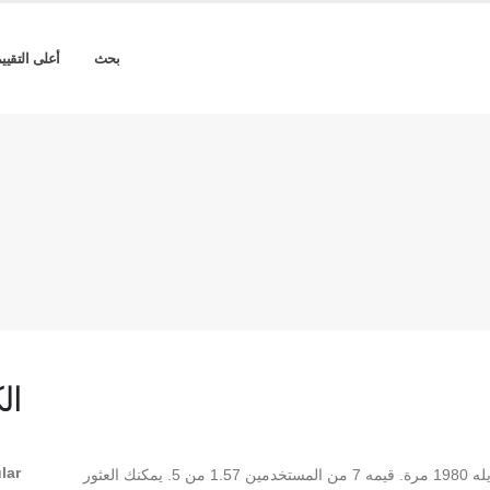
بحث
أعلى التقيي
ال
lar
** abo2sadam Regular ** هو Regular TrueType تم تنزيله 1980 مرة. قيمه 7 من المستخدمين 1.57 من 5. يمكنك العثور