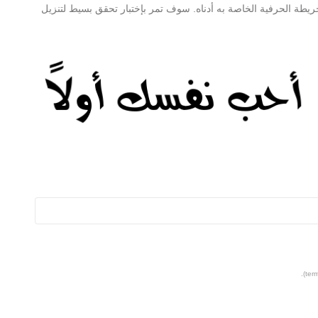
د من المعلومات حول abo2sadam Regular والخريطة الحرفية الخاصة به أدناه. سوف تمر بإختبار تحقق بسيط لتنزيل